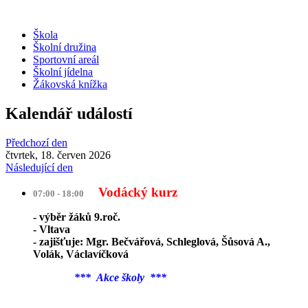
Škola
Školní družina
Sportovní areál
Školní jídelna
Žákovská knížka
Kalendář událostí
Předchozí den
čtvrtek, 18. červen 2026
Následující den
Vodácký kurz
07:00 - 18:00
- výběr žáků 9.roč.
- Vltava
- zajišťuje: Mgr. Bečvářová, Schleglová, Šůsová A.,
Volák, Václavíčková
*** Akce školy ***