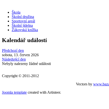
Škola
Školní družina
Sportovní areál
Školní jídelna
Žákovská knížka
Kalendář událostí
Předchozí den
sobota, 13. červen 2026
Následující den
Nebyly nalezeny žádné události
Copyright © 2011-2012
Vectors by
www.baza
Joomla template
created with Artisteer.