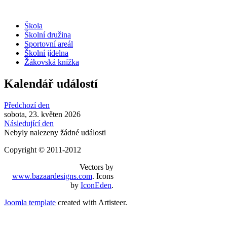
Škola
Školní družina
Sportovní areál
Školní jídelna
Žákovská knížka
Kalendář událostí
Předchozí den
sobota, 23. květen 2026
Následující den
Nebyly nalezeny žádné události
Copyright © 2011-2012
Vectors by
www.bazaardesigns.com
. Icons
by
IconEden
.
Joomla template
created with Artisteer.