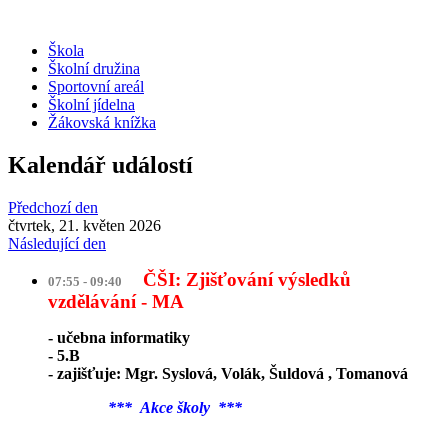
Škola
Školní družina
Sportovní areál
Školní jídelna
Žákovská knížka
Kalendář událostí
Předchozí den
čtvrtek, 21. květen 2026
Následující den
ČŠI: Zjišťování výsledků
07:55 - 09:40
vzdělávání - MA
- učebna informatiky
- 5.B
- zajišťuje: Mgr. Syslová, Volák, Šuldová , Tomanová
*** Akce školy ***