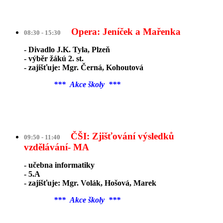
Opera: Jeníček a Mařenka
08:30 - 15:30
- Divadlo J.K. Tyla, Plzeň
- výběr žákú 2. st.
- zajišťuje: Mgr. Černá, Kohoutová
*** Akce školy ***
ČŠI: Zjišťování výsledků
09:50 - 11:40
vzdělávání- MA
- učebna informatiky
- 5.A
- zajišťuje: Mgr. Volák, Hošová, Marek
*** Akce školy ***