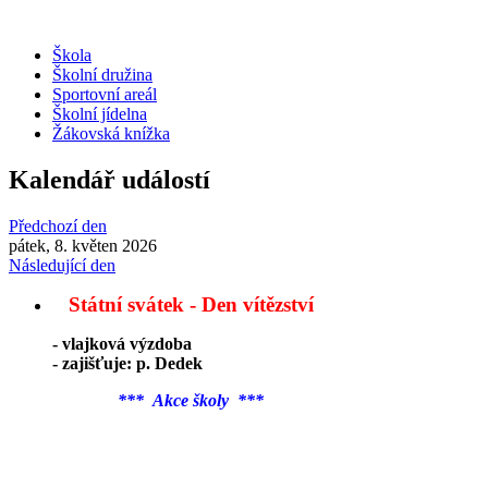
Škola
Školní družina
Sportovní areál
Školní jídelna
Žákovská knížka
Kalendář událostí
Předchozí den
pátek, 8. květen 2026
Následující den
Státní svátek - Den vítězství
- vlajková výzdoba
- zajišťuje: p. Dedek
*** Akce školy ***