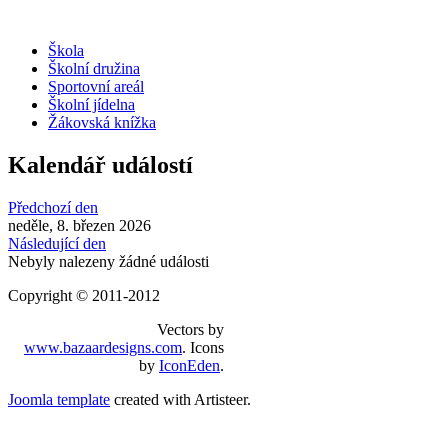
Škola
Školní družina
Sportovní areál
Školní jídelna
Žákovská knížka
Kalendář událostí
Předchozí den
neděle, 8. březen 2026
Následující den
Nebyly nalezeny žádné události
Copyright © 2011-2012
Vectors by
www.bazaardesigns.com
. Icons
by
IconEden
.
Joomla template
created with Artisteer.