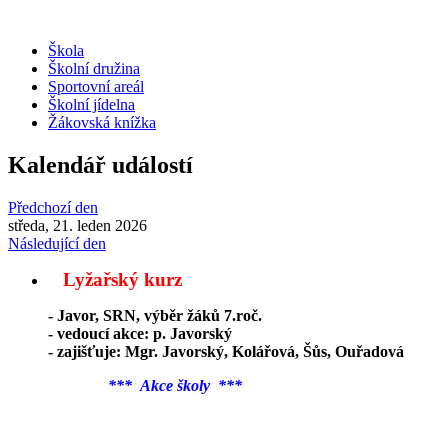
Škola
Školní družina
Sportovní areál
Školní jídelna
Žákovská knížka
Kalendář událostí
Předchozí den
středa, 21. leden 2026
Následující den
Lyžařský kurz
- Javor, SRN, výběr žáků 7.roč.
- vedoucí akce: p. Javorský
- zajišťuje: Mgr. Javorský, Kolářová, Šůs, Ouřadová
*** Akce školy ***