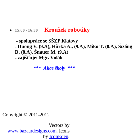
Kroužek robotiky
15:00 - 16:30
- spolupráce se SŠZP Klatovy
- Duong V. (9.A), Hůrka A., (9.A), Miko T. (8.A), Šízling
D. (8.A), Šnauer M. (9.A)
- zajišťuje: Mgr. Volák
*** Akce školy ***
Copyright © 2011-2012
Vectors by
www.bazaardesigns.com
. Icons
by
IconEden
.