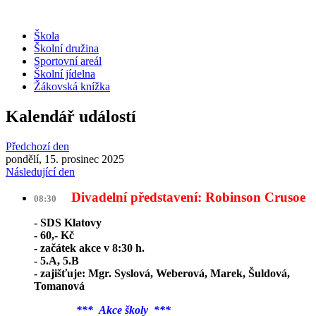
Škola
Školní družina
Sportovní areál
Školní jídelna
Žákovská knížka
Kalendář událostí
Předchozí den
pondělí, 15. prosinec 2025
Následující den
Divadelní představení: Robinson Crusoe
08:30
- SDS Klatovy
- 60,- Kč
- začátek akce v 8:30 h.
- 5.A, 5.B
- zajišťuje: Mgr. Syslová, Weberová, Marek, Šuldová,
Tomanová
*** Akce školy ***