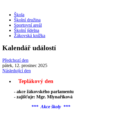
Škola
Školní družina
Sportovní areál
Školní jídelna
Žákovská knížka
Kalendář událostí
Předchozí den
pátek, 12. prosinec 2025
Následující den
Teplákový den
- akce žákovského parlamentu
- zajišťuje: Mgr. Mlynaříková
*** Akce školy ***