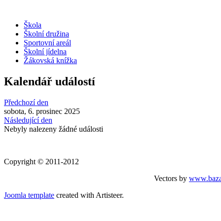
Škola
Školní družina
Sportovní areál
Školní jídelna
Žákovská knížka
Kalendář událostí
Předchozí den
sobota, 6. prosinec 2025
Následující den
Nebyly nalezeny žádné události
Copyright © 2011-2012
Vectors by
www.baza
Joomla template
created with Artisteer.