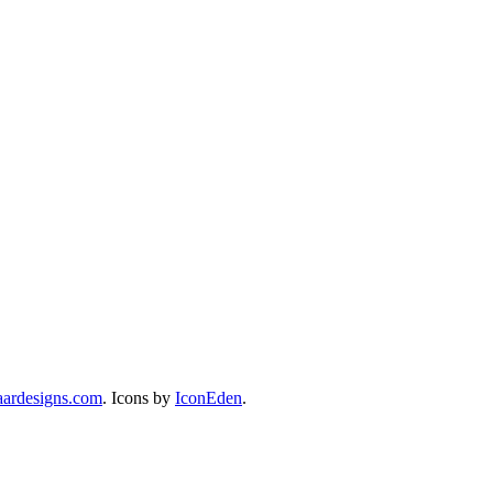
ardesigns.com
. Icons by
IconEden
.