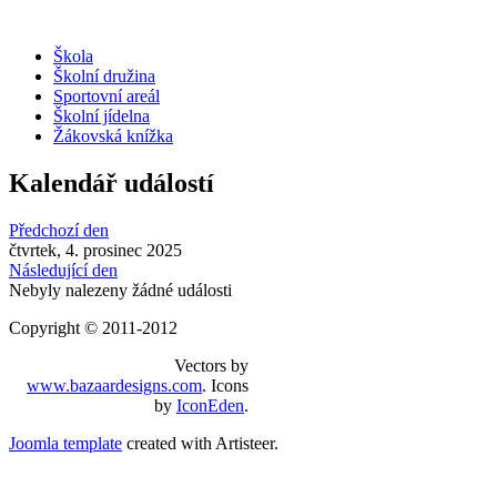
Škola
Školní družina
Sportovní areál
Školní jídelna
Žákovská knížka
Kalendář událostí
Předchozí den
čtvrtek, 4. prosinec 2025
Následující den
Nebyly nalezeny žádné události
Copyright © 2011-2012
Vectors by
www.bazaardesigns.com
. Icons
by
IconEden
.
Joomla template
created with Artisteer.