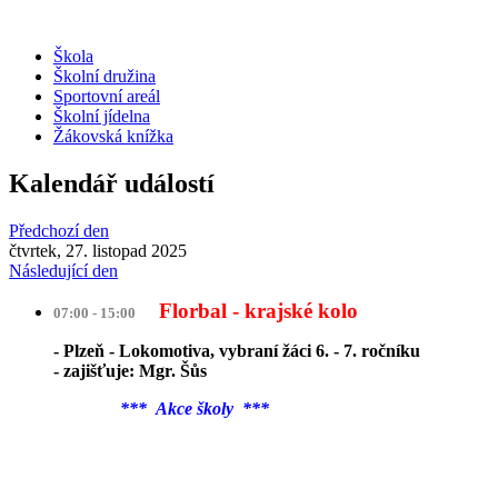
Škola
Školní družina
Sportovní areál
Školní jídelna
Žákovská knížka
Kalendář událostí
Předchozí den
čtvrtek, 27. listopad 2025
Následující den
Florbal - krajské kolo
07:00 - 15:00
- Plzeň - Lokomotiva, vybraní žáci 6. - 7. ročníku
- zajišťuje: Mgr. Šůs
*** Akce školy ***