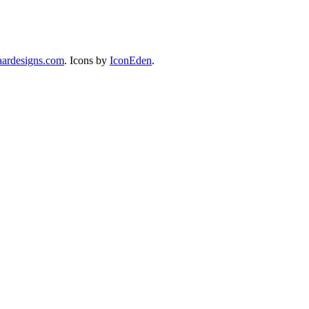
ardesigns.com
. Icons by
IconEden
.