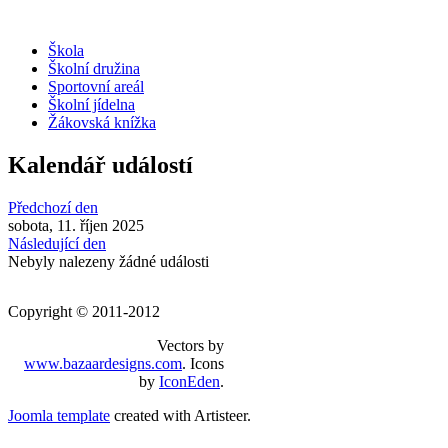
Škola
Školní družina
Sportovní areál
Školní jídelna
Žákovská knížka
Kalendář událostí
Předchozí den
sobota, 11. říjen 2025
Následující den
Nebyly nalezeny žádné události
Copyright © 2011-2012
Vectors by
www.bazaardesigns.com
. Icons
by
IconEden
.
Joomla template
created with Artisteer.