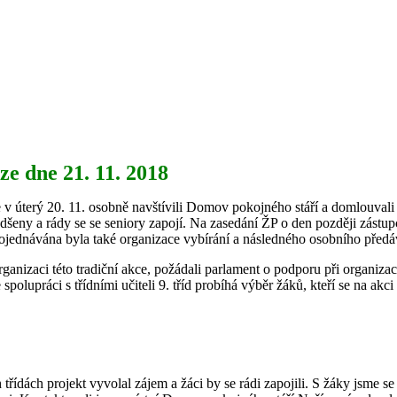
e dne 21. 11. 2018
e v úterý 20. 11. osobně navštívili Domov pokojného stáří a domlouvali
šeny a rády se se seniory zapojí. Na zasedání ŽP o den později zástupci
rojednávána byla také organizace vybírání a následného osobního předá
ganizaci této tradiční akce, požádali parlament o podporu při organizac
 spolupráci s třídními učiteli 9. tříd probíhá výběr žáků, kteří se na akc
 třídách projekt vyvolal zájem a žáci by se rádi zapojili. S žáky jsme 