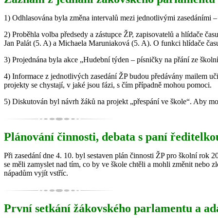
1) Odhlasována byla změna intervalů mezi jednotlivými zasedáními – k
2) Proběhla volba předsedy a zástupce ŽP, zapisovatelů a hlídače čas
Jan Palát (5. A) a Michaela Maruniaková (5. A). O funkci hlídače času
3) Projednána byla akce „Hudební týden – písničky na přání ze školní
4) Informace z jednotlivých zasedání ŽP budou předávány mailem učit
projekty se chystají, v jaké jsou fázi, s čím případně mohou pomoci.
5) Diskutován byl návrh žáků na projekt „přespání ve škole“. Aby moh
Plánování činnosti, debata s paní ředitelko
Při zasedání dne 4. 10. byl sestaven plán činnosti ŽP pro školní rok 
se měli zamyslet nad tím, co by ve škole chtěli a mohli změnit nebo z
nápadům vyjít vstříc.
První setkání žákovského parlamentu a ad