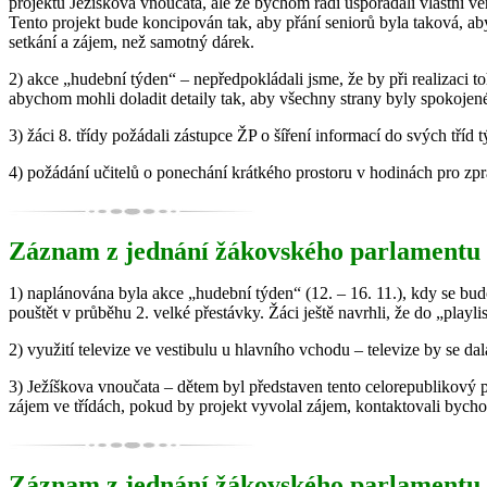
projektu Ježíškova vnoučata, ale že bychom rádi uspořádali vlastní ve
Tento projekt bude koncipován tak, aby přání seniorů byla taková, ab
setkání a zájem, než samotný dárek.
2) akce „hudební týden“ – nepředpokládali jsme, že by při realizaci t
abychom mohli doladit detaily tak, aby všechny strany byly spokojen
3) žáci 8. třídy požádali zástupce ŽP o šíření informací do svých tříd 
4) požádání učitelů o ponechání krátkého prostoru v hodinách pro zpr
Záznam z jednání žákovského parlamentu z
1) naplánována byla akce „hudební týden“ (12. – 16. 11.), kdy se budo
pouštět v průběhu 2. velké přestávky. Žáci ještě navrhli, že do „playlis
2) využití televize ve vestibulu u hlavního vchodu – televize by se d
3) Ježíškova vnoučata – dětem byl představen tento celorepublikový p
zájem ve třídách, pokud by projekt vyvolal zájem, kontaktovali bych
Záznam z jednání žákovského parlamentu z