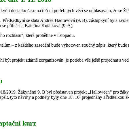
vůli dostatku času na řešení potřebných věcí se odhlasovalo, že se ŽP
u. Předsedkyní se stala Andrea Hadravová (9. B), zástupkyní byla zvole
 se přihlásila Kateřina Kutálková (9. A).
ho rozhlasu“, která proběhne v listopadu.
elům – z každého zasedání bude vyhotoven stručný zápis, který bude ná
l být projekt zdárně zorganizován, je potřeba vše ještě projednat s ved
u
2018/2019. Žákyněmi 9. B byl představen projekt „Halloween“ pro žáky p
lepšit, tyto návrhy a podněty byly dne 18. 10. projednány s ředitelkou
aptační kurz