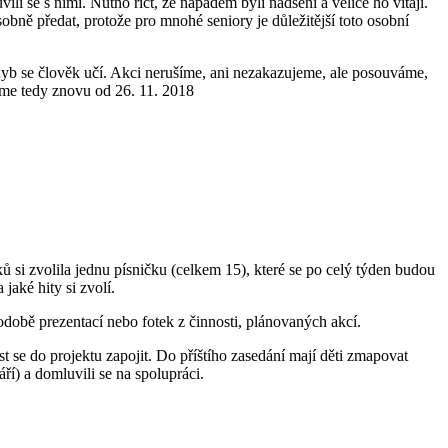
i se s nimi. Nutno říct, že nápadem byli nadšeni a velice ho vítají.
obně předat, protože pro mnohé seniory je důležitější toto osobní
 chyb se člověk učí. Akci nerušíme, ani nezakazujeme, ale posouváme,
íme tedy znovu od 26. 11. 2018
ů si zvolila jednu písničku (celkem 15), které se po celý týden budou
jaké hity si zvolí.
podobě prezentací nebo fotek z činnosti, plánovaných akcí.
 se do projektu zapojit. Do příštího zasedání mají děti zmapovat
í) a domluvili se na spolupráci.