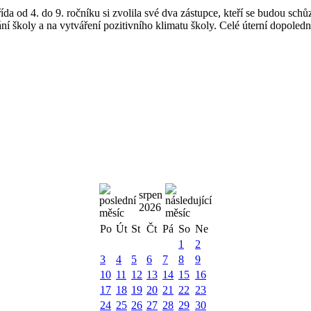
a od 4. do 9. ročníku si zvolila své dva zástupce, kteří se budou schů
ání školy a na vytváření pozitivního klimatu školy. Celé úterní dopoled
srpen
2026
Po
Út
St
Čt
Pá
So
Ne
1
2
3
4
5
6
7
8
9
10
11
12
13
14
15
16
17
18
19
20
21
22
23
24
25
26
27
28
29
30