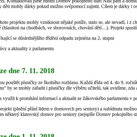
rzi. Kontaktovali jsme místní Domov pokojného stáří Naší paní a domluvil
y děti mohly dárky pokud možno svépomocí zajistit. Cílem je dárky i os
ohoto projektu mohly vzniknout nějaké potíže, stalo se, ale nevadí, i z
é (hlasitost na chodbách, ve sborovnách, chování dětí…). Projekt spust
týkající se důslednějšího třídění odpadu zejména na 2. stupni
ávy a aktuality z parlamentu
e dne 7. 11. 2018
u pouštět písničky ze školního rozhlasu. Každá třída od 4. do 9. ročník
tu“ by se mohly zařadit i písničky dle výběru učitelů, tak uvidíme, zda a 
ala využít k promítání informací a aktualit ze žákovského parlamentu v 
rojekt (plnění přání lidem v domovech pro seniory) a nabídnuta možnost
om některý klatovský domov pro seniory (nejspíše Domov pokojného stář
e dne 1. 11. 2018