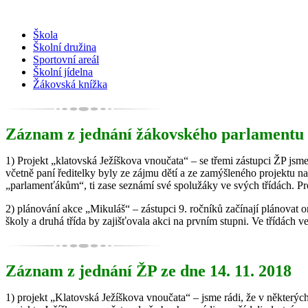
Škola
Školní družina
Sportovní areál
Školní jídelna
Žákovská knížka
Záznam z jednání žákovského parlamentu z
1) Projekt „klatovská Ježíškova vnoučata“ – se třemi zástupci ŽP jsm
včetně paní ředitelky byly ze zájmu dětí a ze zamýšleného projektu nad
„parlamenťákům“, ti zase seznámí své spolužáky ve svých třídách. P
2) plánování akce „Mikuláš“ – zástupci 9. ročníků začínají plánovat or
školy a druhá třída by zajišťovala akci na prvním stupni. Ve třídách ve
Záznam z jednání ŽP ze dne 14. 11. 2018
1) projekt „Klatovská Ježíškova vnoučata“ – jsme rádi, že v některých