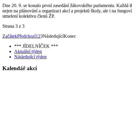
Dne 20. 9. se konalo první zasedání žákovského parlamentu. Každá tříd
nejen na plánování a organizaci akcí a projektů školy, ale i na fungov
stmelení kolektivu členů ŽP.
Strana 3 z 3
Začátek
Předchozí
1
2
3
Následující
Konec
*** JÍDELNÍČEK ***
Aktuální týden
Následující týden
Kalendář akcí