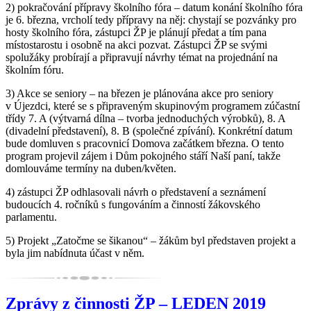
2) pokračování přípravy školního fóra – datum konání školního fóra
je 6. března, vrcholí tedy přípravy na něj: chystají se pozvánky pro
hosty školního fóra, zástupci ŽP je plánují předat a tím pana
místostarostu i osobně na akci pozvat. Zástupci ŽP se svými
spolužáky probírají a připravují návrhy témat na projednání na
školním fóru.
3) Akce se seniory – na březen je plánována akce pro seniory
v Újezdci, které se s připraveným skupinovým programem zúčastní
třídy 7. A (výtvarná dílna – tvorba jednoduchých výrobků), 8. A
(divadelní představení), 8. B (společné zpívání). Konkrétní datum
bude domluven s pracovnicí Domova začátkem března. O tento
program projevil zájem i Dům pokojného stáří Naší paní, takže
domlouváme termíny na duben/květen.
4) zástupci ŽP odhlasovali návrh o představení a seznámení
budoucích 4. ročníků s fungováním a činností žákovského
parlamentu.
5) Projekt „Zatočme se šikanou“ – žákům byl představen projekt a
byla jim nabídnuta účast v něm.
Zprávy z činnosti ŽP – LEDEN 2019