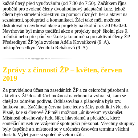
každé úterý před vyučováním (od 7:30 do 7:50). Začátkem října
proběhl pro zvolené členy dvouhodinový adaptační kurz, jehož
cílem bylo stmelení kolektivu za pomoci různých her a aktivit na
seznámení, spolupráci a komunikaci. Žáci také měli možnost
diskutovat a navrhovat akce a projekty na školní rok 2019/2020.
Navrhován byl mimo tradiční akce a projekty např. školní ples 9.
ročníků nebo přespání ve škole jako odměna pro aktivní členy ŽP.
Předsedkyní ŽP byla zvolena Adéla Kovaříková (9. A),
místopředsedkyní Vendula Reháková (9. A).
Zprávy z činnosti ŽP – květen, červen
2019
Za pravidelnou účast na zasedáních ŽP a za celoroční působení a
aktivitu v ŽP dostali žáci možnost navrhnout a vybrat si, kam se
chtějí za odměnu podívat. Odhlasována a plánována byla tzv.
úniková hra. Začátkem června jsme tedy s žáky podnikli výlet do
Plzně, kde si členové ŽP měli možnost „únikovku“ vyzkoušet.
Místnosti obsahovaly řadu šifer, hlavolamů a překážek, které
soutěžící museli ve vzájemné spolupráci překonat. Všechny skupiny
byly úspěšné a z místností se v určeném časovém termínu všichni
dostali. Výlet jsme si společně velmi užili.