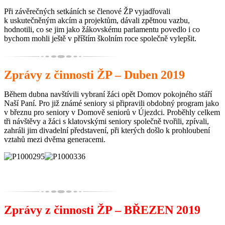
Při závěrečných setkáních se členové ŽP vyjadřovali
k uskutečněným akcím a projektům, dávali zpětnou vazbu,
hodnotili, co se jim jako žákovskému parlamentu povedlo i co
bychom mohli ještě v příštím školním roce společně vylepšit.
Zprávy z činnosti ŽP – Duben 2019
Během dubna navštívili vybraní žáci opět Domov pokojného stáří
Naší Paní. Pro již známé seniory si připravili obdobný program jako
v březnu pro seniory v Domově seniorů v Újezdci. Proběhly celkem
tři návštěvy a žáci s klatovskými seniory společně tvořili, zpívali,
zahráli jim divadelní představení, při kterých došlo k prohloubení
vztahů mezi dvěma generacemi.
Zprávy z činnosti ŽP – BŘEZEN 2019