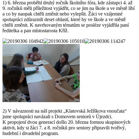
1) 6. března proběhl druhý ročník školního fóra, kde zástupci 4. až
9. ročníků měli příležitost vyjádřit, co se jim na škole a ve městě líbí
a co by naopak chtěli změnit nebo vylepšit. Žáci ve vzájemné
spolupráci zdůraznili deset oblastí, které by ve škole a ve městě
chtěli změnit. K navrhovaným tématům se posléze vyjádřila paní
ředitelka a pan místostarosta Kříž.
2) V návaznosti na náš projekt „Klatovská Ježíškova vnoučata“
jsme spolupráci navázali s Domovem seniorů v Újezdci.
K propojení dvou generací došlo 20. března formou skupinových
aktivit, kdy si žáci 7. a 8. ročníků pro seniory připravili tvořivý,
hudební i divadelní program.