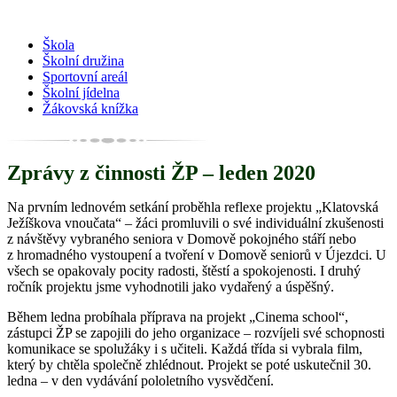
Škola
Školní družina
Sportovní areál
Školní jídelna
Žákovská knížka
Zprávy z činnosti ŽP – leden 2020
Na prvním lednovém setkání proběhla reflexe projektu „Klatovská
Ježíškova vnoučata“ – žáci promluvili o své individuální zkušenosti
z návštěvy vybraného seniora v Domově pokojného stáří nebo
z hromadného vystoupení a tvoření v Domově seniorů v Újezdci. U
všech se opakovaly pocity radosti, štěstí a spokojenosti. I druhý
ročník projektu jsme vyhodnotili jako vydařený a úspěšný.
Během ledna probíhala příprava na projekt „Cinema school“,
zástupci ŽP se zapojili do jeho organizace – rozvíjeli své schopnosti
komunikace se spolužáky i s učiteli. Každá třída si vybrala film,
který by chtěla společně zhlédnout. Projekt se poté uskutečnil 30.
ledna – v den vydávání pololetního vysvědčení.