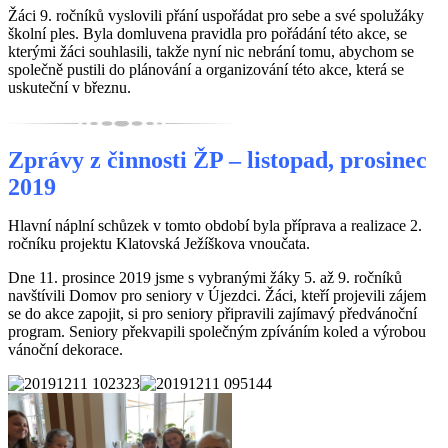
Žáci 9. ročníků vyslovili přání uspořádat pro sebe a své spolužáky
školní ples. Byla domluvena pravidla pro pořádání této akce, se
kterými žáci souhlasili, takže nyní nic nebrání tomu, abychom se
společně pustili do plánování a organizování této akce, která se
uskuteční v březnu.
Zprávy z činnosti ŽP – listopad, prosinec
2019
Hlavní náplní schůzek v tomto období byla příprava a realizace 2.
ročníku projektu Klatovská Ježíškova vnoučata.
Dne 11. prosince 2019 jsme s vybranými žáky 5. až 9. ročníků
navštívili Domov pro seniory v Újezdci. Žáci, kteří projevili zájem
se do akce zapojit, si pro seniory připravili zajímavý předvánoční
program. Seniory překvapili společným zpíváním koled a výrobou
vánoční dekorace.