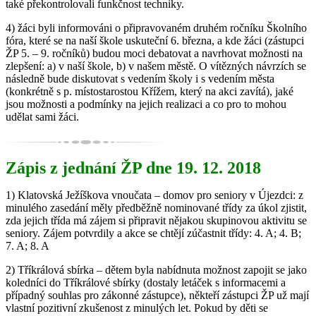
také překontrolovali funkčnost techniky.
4) žáci byli informováni o připravovaném druhém ročníku Školního
fóra, které se na naší škole uskuteční 6. března, a kde žáci (zástupci
ŽP 5. – 9. ročníků) budou moci debatovat a navrhovat možnosti na
zlepšení: a) v naší škole, b) v našem městě. O vítězných návrzích se
následně bude diskutovat s vedením školy i s vedením města
(konkrétně s p. místostarostou Křížem, který na akci zavítá), jaké
jsou možnosti a podmínky na jejich realizaci a co pro to mohou
udělat sami žáci.
Zápis z jednání ŽP dne 19. 12. 2018
1) Klatovská Ježíškova vnoučata – domov pro seniory v Újezdci: z
minulého zasedání měly předběžně nominované třídy za úkol zjistit,
zda jejich třída má zájem si připravit nějakou skupinovou aktivitu se
seniory. Zájem potvrdily a akce se chtějí zúčastnit třídy: 4. A; 4. B;
7. A; 8. A
2) Tříkrálová sbírka – dětem byla nabídnuta možnost zapojit se jako
koledníci do Tříkrálové sbírky (dostaly letáček s informacemi a
případný souhlas pro zákonné zástupce), někteří zástupci ŽP už mají
vlastní pozitivní zkušenost z minulých let. Pokud by děti se