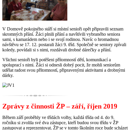
V Domově pokojného stáří si místní senioři opět připravili seznam
skromných přání. Žáci plnili přání a navštívili vybraného seniora
sami, s kamarádem nebo i se svojí rodinou. Navíc o hromadnou
návštěvu se 17. 12. postarali žáci 9. tříd. Společně se seniory zpívali
koledy, povídali si s nimi, rozdávali drobné dárečky a přání.
Všichni senioři byli potěšeni přítomností dětí, komunikací a
spoluprací s nimi. Žáci si odnesli dobrý pocit, že mohli seniorům
udělat radost svou přítomností, připravenými aktivitami a drobnými
dárky.
Zprávy z činnosti ŽP – září, říjen 2019
Během září proběhly ve třídách volby, každá třída od 4. do 9.
ročníku si zvolila své dva zástupce, kteří budou svou třídu v ŽP
zastupovat a reprezentovat. ŽP se v tomto školním roce bude scházet