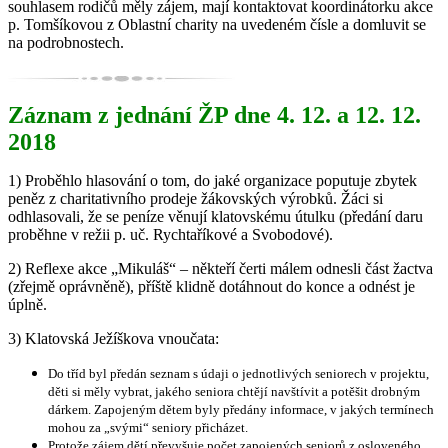
souhlasem rodičů měly zájem, mají kontaktovat koordinátorku akce
p. Tomšíkovou z Oblastní charity na uvedeném čísle a domluvit se
na podrobnostech.
Záznam z jednání ŽP dne 4. 12. a 12. 12.
2018
1) Proběhlo hlasování o tom, do jaké organizace poputuje zbytek
peněz z charitativního prodeje žákovských výrobků. Žáci si
odhlasovali, že se peníze věnují klatovskému útulku (předání daru
proběhne v režii p. uč. Rychtaříkové a Svobodové).
2) Reflexe akce „Mikuláš“ – někteří čerti málem odnesli část žactva
(zřejmě oprávněně), příště klidně dotáhnout do konce a odnést je
úplně.
3) Klatovská Ježíškova vnoučata:
Do tříd byl předán seznam s údaji o jednotlivých seniorech v projektu,
děti si měly vybrat, jakého seniora chtějí navštívit a potěšit drobným
dárkem. Zapojeným dětem byly předány informace, v jakých termínech
mohou za „svými“ seniory přicházet.
Protože zájem dětí převyšuje počet zapojených seniorů z osloveného