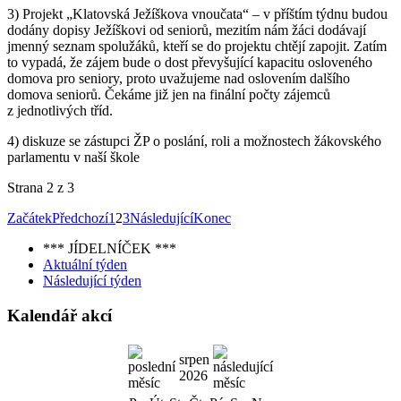
3) Projekt „Klatovská Ježíškova vnoučata“ – v příštím týdnu budou
dodány dopisy Ježíškovi od seniorů, mezitím nám žáci dodávají
jmenný seznam spolužáků, kteří se do projektu chtějí zapojit. Zatím
to vypadá, že zájem bude o dost převyšující kapacitu osloveného
domova pro seniory, proto uvažujeme nad oslovením dalšího
domova seniorů. Čekáme již jen na finální počty zájemců
z jednotlivých tříd.
4) diskuze se zástupci ŽP o poslání, roli a možnostech žákovského
parlamentu v naší škole
Strana 2 z 3
Začátek
Předchozí
1
2
3
Následující
Konec
*** JÍDELNÍČEK ***
Aktuální týden
Následující týden
Kalendář akcí
srpen
2026