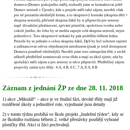
domova (Domov pokojného stáří), rozhodli jsme se kontaktovat ještě
Domov seniorů v Újezdci, kde o projekt měli také zájem, navrhli však
pro ně prozatím ideálnější formu, a to skupinový kontakt (skupina dětí +
skupina seniorů), přičemž skupina žáků by si připravila pro seniory
např. divadelní představení, zpívání písniček, společnou tvorbu nebo
cokoli jiného, do čeho by se mohla zapojit celá skupina seniorů, nejen
jednotlivci. Toto skupinové setkání by pak proběhlo během ledna.
Protože by se jednalo o celou skupinu žáků, DpS by byl ochoten zajistit
a zafinancovat odvoz objednaným autobusem (jinak je totiž dostupnost
Domova poměrně obtížnější). Navrhli jsme toto zástupcům tříd, z nichž
někteří předběžně nominovali svou třídu a mají za úkol zjistit, zda by
spolužáci měli zájem a pro seniory si něco připravili. Předběžný zájem
projevily zatím tyto třídy: 4.A, 4.B, 6.C, 7.A, 8.A, 8.B
Záznam z jednání ŽP ze dne 28. 11. 2018
1) akce „Mikuláš“ – akce je ve finální fázi, deváté třídy mají již
rozdělené úkoly a jednotlivé role, vyjednané jsou detaily
2) v tomto týdnu probíhá ve škole projekt „hudební týden“, kdy se
ze školního rozhlasu během 2. velké přestávky pouštějí vybrané
písničky tříd. Akci si žáci pochvalují.