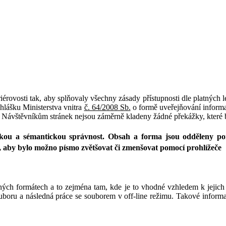
iérovosti tak, aby splňovaly všechny zásady přístupnosti dle platných
hlášku Ministerstva vnitra
č. 64/2008 Sb.
o formě uveřejňování informa
). Návštěvníkům stránek nejsou záměrně kladeny žádné překážky, které
ckou a sémantickou správnost. Obsah a forma jsou odděleny p
h, aby bylo možno písmo zvětšovat či zmenšovat pomocí prohlížeče
ných formátech a to zejména tam, kde je to vhodné vzhledem k jejich 
uboru a následná práce se souborem v off-line režimu. Takové inform