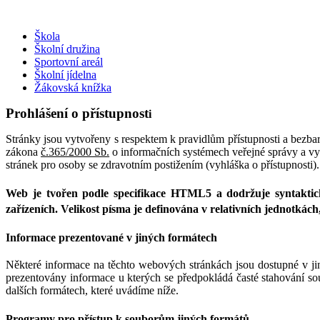
Škola
Školní družina
Sportovní areál
Školní jídelna
Žákovská knížka
Prohlášení o přístupnost
i
Stránky jsou vytvořeny s respektem k pravidlům přístupnosti a bezbar
zákona
č.365/2000 Sb.
o informačních systémech veřejné správy a vy
stránek pro osoby se zdravotním postižením (vyhláška o přístupnosti
Web je tvořen podle specifikace HTML5 a dodržuje syntakti
zařízeních. Velikost písma je definována v relativních jednotkác
Informace prezentované v jiných formátech
Některé informace na těchto webových stránkách jsou dostupné v ji
prezentovány informace u kterých se předpokládá časté stahování so
dalších formátech, které uvádíme níže.
Programy pro přístup k souborům jiných formátů