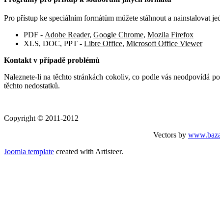
Pro přístup ke speciálním formátům můžete stáhnout a nainstalovat 
PDF -
Adobe Reader
,
Google Chrome
,
Mozila Firefox
XLS, DOC, PPT -
Libre Office
,
Microsoft Office Viewer
Kontakt v případě problémů
Naleznete-li na těchto stránkách cokoliv, co podle vás neodpovídá p
těchto nedostatků.
Copyright © 2011-2012
Vectors by
www.baza
Joomla template
created with Artisteer.