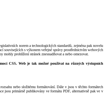
 legislativních norem a technologických standardů, zejména pak novelu
cí souvisejících s výkonem veřejné správy prostřednictvím webových
 by mohly prohlížení stránek znesnadňovat a nebo omezovat.
omocí CSS. Web je tak možné používat na různých výstupních
rozsahu nebo složitému formátování. Dále v jsou v těchto formátech
ace jsou primárně publikovány ve formátu PDF, alternativně pak ve v