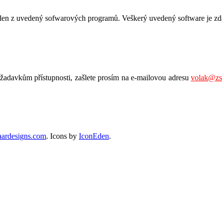
jeden z uvedený sofwarových programů. Veškerý uvedený software je zd
ožadavkům přístupnosti, zašlete prosím na e-mailovou adresu
volak@zs
ardesigns.com
. Icons by
IconEden
.