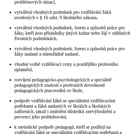
problémových situací,
vytváření vhodných podmínek pro vzdělávání žáků
uvedených v § 16 odst. 9 školského zákona,
vytváření vhodných podmínek, forem a způsobů práce pro
žáky, kteří jsou příslušníky jiných kultur nebo žijí v odlišných
životních podmínkách,
vytváření vhodných podmínek, forem a způsobů práce pro
žáky nadané a mimořádně nadané,
vhodné volbě vzdělávací cesty a pozdějšího profesního
uplatnění,
rozvíjení pedagogicko-psychologických a speciálně
pedagogických znalostí a profesních dovedností
pedagogických pracovníků ve škole,
podpoře vzdělávání žáků se speciálními vzdělávacími
potřebami a žáků nadaných ve školách a školských
zařízeních, jakož i zmírnění důsledků znevýhodnění a
prevenci jeho prohlubování,
k metodické podpoře pedagogů, kteří se podílejí na
vzdělávání žáků se speciálními vzdělávacími potřebami a