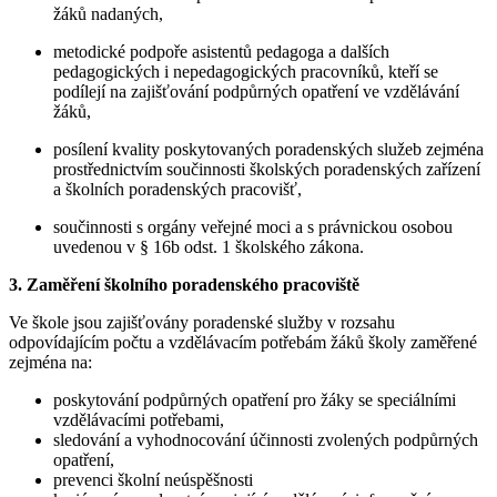
žáků nadaných,
metodické podpoře asistentů pedagoga a dalších
pedagogických i nepedagogických pracovníků, kteří se
podílejí na zajišťování podpůrných opatření ve vzdělávání
žáků,
posílení kvality poskytovaných poradenských služeb zejména
prostřednictvím součinnosti školských poradenských zařízení
a školních poradenských pracovišť,
součinnosti s orgány veřejné moci a s právnickou osobou
uvedenou v § 16b odst. 1 školského zákona.
3. Zaměření školního poradenského pracoviště
Ve škole jsou zajišťovány poradenské služby v rozsahu
odpovídajícím počtu a vzdělávacím potřebám žáků školy zaměřené
zejména na:
poskytování podpůrných opatření pro žáky se speciálními
vzdělávacími potřebami,
sledování a vyhodnocování účinnosti zvolených podpůrných
opatření,
prevenci školní neúspěšnosti