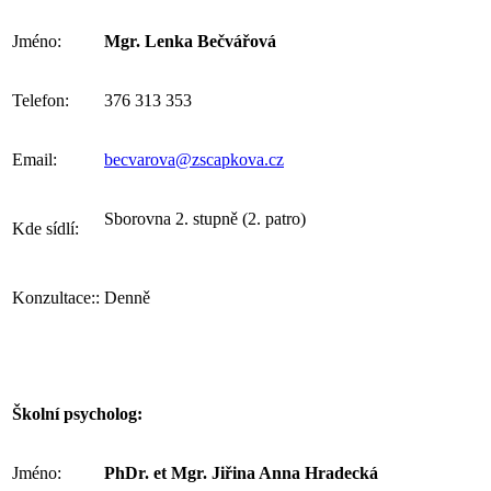
Jméno:
Mgr. Lenka Bečvářová
Telefon:
376 313 353
Email:
becvarova@zscapkova.cz
Sborovna 2. stupně (2. patro)
Kde sídlí:
Konzultace::
Denně
Školní psycholog:
Jméno:
PhDr. et Mgr. Jiřina Anna Hradecká