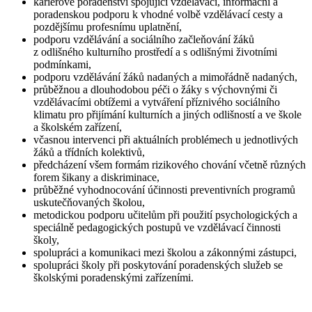
kariérové poradenství spojující vzdělávací, informační a
poradenskou podporu k vhodné volbě vzdělávací cesty a
pozdějšímu profesnímu uplatnění,
podporu vzdělávání a sociálního začleňování žáků
z odlišného kulturního prostředí a s odlišnými životními
podmínkami,
podporu vzdělávání žáků nadaných a mimořádně nadaných,
průběžnou a dlouhodobou péči o žáky s výchovnými či
vzdělávacími obtížemi a vytváření příznivého sociálního
klimatu pro přijímání kulturních a jiných odlišností a ve škole
a školském zařízení,
včasnou intervenci při aktuálních problémech u jednotlivých
žáků a třídních kolektivů,
předcházení všem formám rizikového chování včetně různých
forem šikany a diskriminace,
průběžné vyhodnocování účinnosti preventivních programů
uskutečňovaných školou,
metodickou podporu učitelům při použití psychologických a
speciálně pedagogických postupů ve vzdělávací činnosti
školy,
spolupráci a komunikaci mezi školou a zákonnými zástupci,
spolupráci školy při poskytování poradenských služeb se
školskými poradenskými zařízeními.