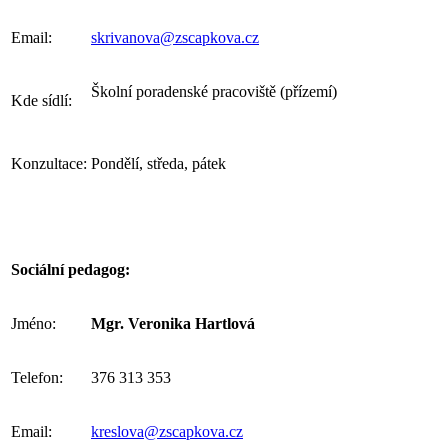
Email:
skrivanova@zscapkova.cz
Školní poradenské pracoviště (přízemí)
Kde sídlí:
Konzultace:
Pondělí, středa, pátek
Sociální pedagog:
Jméno:
Mgr. Veronika Hartlová
Telefon:
376 313 353
Email:
kreslova@zscapkova.cz