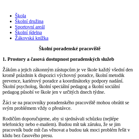
Škola
Školní družina
Sportovní areál
Školní jídelna
Žákovská knížka
Školní poradenské pracoviště
1. Prostory a časová dostupnost poradenských služeb
Žákům a jejich zákonným zástupcům je ve škole každý všední den
kromě prázdnin k dispozici výchovný poradce, školní metodik
prevence, kariérový poradce a koordinátorky podpory nadání.
Školní psycholog, školní speciální pedagog a školní sociální
pedagog působí ve škole jen v určitých dnech týdne.
Žáci se na pracovníky poradenského pracoviště mohou obrátit se
svým problémem vždy o přestávce.
Rodičům doporučujeme, aby si sjednávali schůzku (nejlépe
telefonicky nebo e-mailem). Budou mít tak záruku, že se jim
pracovník bude mít čas věnovat a budou tak moci problém řešit v
klidu bez časového presu.