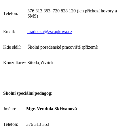
376 313 353, 720 828 120 (jen příchozí hovory a
Telefon:
SMS)
Email:
hradecka@zscapkova.cz
Kde sídlí:
Školní poradenské pracoviště (přízemí)
Konzultace::
Středa, čtvrtek
Školní speciální pedagog:
Jméno:
Mgr. Vendula Skřivanová
Telefon:
376 313 353