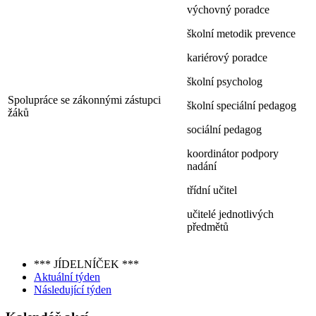
výchovný poradce
školní metodik prevence
kariérový poradce
školní psycholog
Spolupráce se zákonnými zástupci
školní speciální pedagog
žáků
sociální pedagog
koordinátor podpory
nadání
třídní učitel
učitelé jednotlivých
předmětů
*** JÍDELNÍČEK ***
Aktuální týden
Následující týden