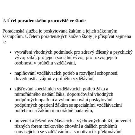
2. Účel poradenského pracoviště ve škole
Poradenská služba je poskytována žákům a jejich zákonným
zástupcům. Účelem poradenských služeb školy je přispívat zejména
k:
vytváření vhodných podmínek pro zdravý tělesný a psychický
vývoj žáků, pro jejich sociální vývoj, pro rozvoj jejich
osobnosti v průběhu vzdělávání,
naplňování vzdělávacích potřeb a rozvíjení schopností,
dovedností a zájmů v průběhu vzdělávání,
zjišťování speciálních vzdělávacích potřeb žáka a
mimořádného nadání žáka, doporučování vhodných
podpůrných opatření a vyhodnocování poskytování
podpůrných opatření žákům se speciálními vzdělávacími
potřebami a žákům mimořádně nadaným,
prevenci a řešení vzdělávacích a výchovných obtíží, prevenci
různých forem rizikového chování a dalších problémů
souvisejících se vzděláváním a s motivací k překonávání