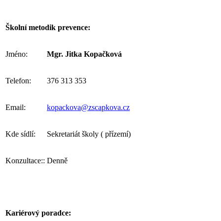
Školní metodik prevence:
Jméno:
Mgr. Jitka Kopačková
Telefon:
376 313 353
Email:
kopackova@zscapkova.cz
Kde sídlí:
Sekretariát školy ( přízemí)
Konzultace::
Denně
Kariérový poradce: