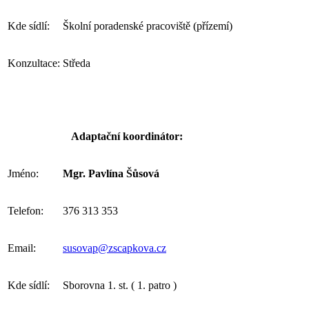
Kde sídlí:
Školní poradenské pracoviště (přízemí)
Konzultace:
Středa
Adaptační koordinátor:
Jméno:
Mgr. Pavlína Šůsová
Telefon:
376 313 353
Email:
susovap@zscapkova.cz
Kde sídlí:
Sborovna 1. st. ( 1. patro )