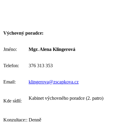
Výchovný poradce:
Jméno:
Mgr. Alena Klingerová
Telefon:
376 313 353
Email:
klingerova@zscapkova.cz
Kabinet výchovného poradce (2. patro)
Kde sídlí:
Konzultace::
Denně