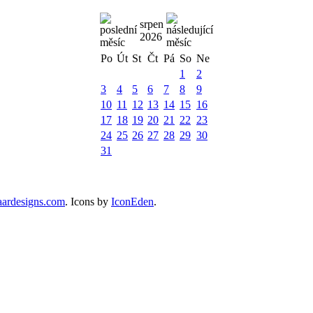
srpen
2026
Po
Út
St
Čt
Pá
So
Ne
1
2
3
4
5
6
7
8
9
10
11
12
13
14
15
16
17
18
19
20
21
22
23
24
25
26
27
28
29
30
31
ardesigns.com
. Icons by
IconEden
.