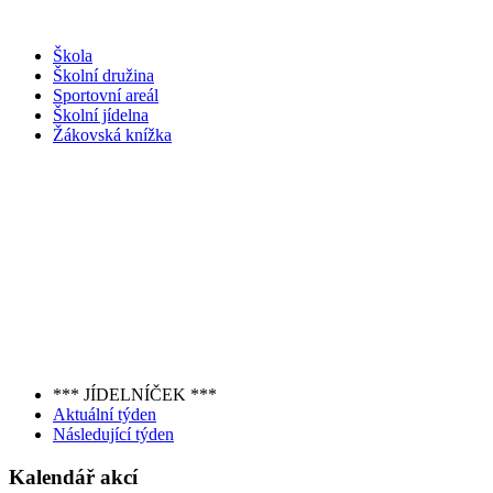
Škola
Školní družina
Sportovní areál
Školní jídelna
Žákovská knížka
*** JÍDELNÍČEK ***
Aktuální týden
Následující týden
Kalendář akcí