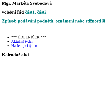
Mgr. Markéta Svobodová
volební řád
část1
,
část2
Způsob podávání podnětů, oznámení nebo stížností š
*** JÍDELNÍČEK ***
Aktuální týden
Následující týden
Kalendář akcí