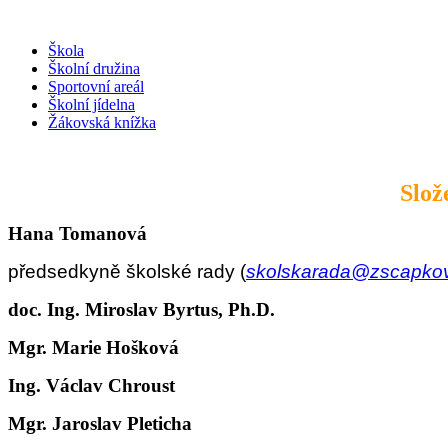
Škola
Školní družina
Sportovní areál
Školní jídelna
Žákovská knížka
Slož
Hana Tomanová
předsedkyně školské rady (
skolskarada@zscapko
doc. Ing. Miroslav Byrtus, Ph.D.
Mgr. Marie Hošková
Ing. Václav Chroust
Mgr. Jaroslav Pleticha