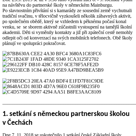
na návštěvu do partnerské školy v německém Mainburgu.
Po slavnostním přivítání si s kamarády ze sousední země vychutnali
tradiční svačinu, v tělocvičně vyzkoušeli několik zábavných aktivit,
po společném obědě, který se vzhledem k pěknému počasí konal
venku, se se sborem aktivně zúčastnili vystoupení na tamější školní
akademii. Děti si vyměnily kontakty a již při zpáteční cestě nemohly
odlepit oči od konverzací na svých mobilních telefonech. Obě školy
plánují ve spolupráci pokračovat.
_______________________________________________________
1. setkání s německou partnerskou školou
v Čechách
Dne 7. 11. 2018 se uskutečnilo 1.setkání české Základní školy