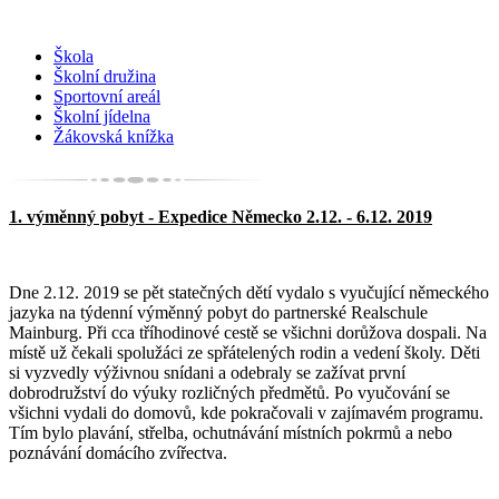
Škola
Školní družina
Sportovní areál
Školní jídelna
Žákovská knížka
1. výměnný pobyt - Expedice Německo 2.12. - 6.12. 2019
Dne 2.12. 2019 se pět statečných dětí vydalo s vyučující německého
jazyka na týdenní výměnný pobyt do partnerské Realschule
Mainburg. Při cca tříhodinové cestě se všichni dorůžova dospali. Na
místě už čekali spolužáci ze spřátelených rodin a vedení školy. Děti
si vyzvedly výživnou snídani a odebraly se zažívat první
dobrodružství do výuky rozličných předmětů. Po vyučování se
všichni vydali do domovů, kde pokračovali v zajímavém programu.
Tím bylo plavání, střelba, ochutnávání místních pokrmů a nebo
poznávání domácího zvířectva.