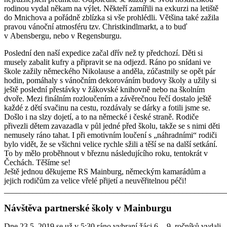
rodinou vydal někam na výlet. Někteří zamířili na exkurzi na letiště
do Mnichova a pořádně zblízka si vše prohlédli. Většina také zažila
pravou vánoční atmosféru tzv. Christkindlmarkt, a to buď
v Abensbergu, nebo v Regensburgu.
Poslední den naší expedice začal dřív než ty předchozí. Děti si
musely zabalit kufry a připravit se na odjezd. Ráno po snídani ve
škole zažily německého Nikolause a anděla, zúčastnily se opět pár
hodin, pomáhaly s vánočním dekorováním budovy školy a užily si
ještě poslední přestávky v žákovské knihovně nebo na školním
dvoře. Mezi finálním rozloučením a závěrečnou řečí dostalo ještě
každé z dětí svačinu na cestu, rozdávaly se dárky a fotili jsme se.
Došlo i na slzy dojetí, a to na německé i české straně. Rodiče
přivezli dětem zavazadla v půl jedné před školu, takže se s nimi děti
nemusely ráno tahat. I při emotivním loučení s „náhradními“ rodiči
bylo vidět, že se všichni velice rychle sžili a těší se na další setkání.
To by mělo proběhnout v březnu následujícího roku, tentokrát v
Čechách. Těšíme se!
Ještě jednou děkujeme RS Mainburg, německým kamarádům a
jejich rodičům za velice vřelé přijetí a neuvěřitelnou péči!
_______________________________________________________
Návštěva partnerské školy v Mainburgu
Dne 23.5. 2019 se už v 5:30 ráno vybraní žáci 6. - 9. ročníků vydali