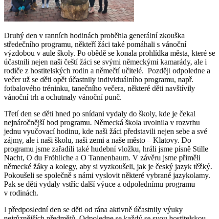
Druhý den v ranních hodinách proběhla generální zkouška
středečního programu, někteří žáci také pomáhali s vánoční
výzdobou v aule školy. Po obědě se konala prohlídka města, které se
účastnili nejen naši čeští žáci se svými německými kamarády, ale i
rodiče z hostitelských rodin a němečtí učitelé. Později odpoledne a
večer už se děti opět účastnily individuálního programu, např.
fotbalového tréninku, tanečního večera, některé děti navštívily
vánoční trh a ochutnaly vánoční punč.
Třetí den se děti hned po snídani vydaly do školy, kde je čekal
nejnáročnější bod programu. Německá škola uvolnila v rozvrhu
jednu vyučovací hodinu, kde naši žáci představili nejen sebe a své
zájmy, ale i naši školu, naši zemi a naše město – Klatovy. Do
programu jsme zařadili také hudební vložku, hráli jsme písně Stille
Nacht, O du Fröhliche a O Tannenbaum. V závěru jsme přiměli
německé žáky a kolegy, aby si vyzkoušeli, jak je český jazyk těžký.
Pokoušeli se společně s námi vyslovit některé vybrané jazykolamy.
Pak se děti vydaly vstříc další výuce a odpolednímu programu
v rodinách.
I předposlední den se děti od rána aktivně účastnily výuky
nejrůznějších předmětů. Odpoledne se každý se svou hostitelskou