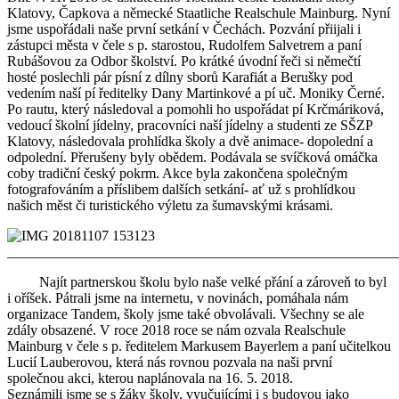
Klatovy, Čapkova a německé Staatliche Realschule Mainburg. Nyní
jsme uspořádali naše první setkání v Čechách. Pozvání přiijali i
zástupci města v čele s p. starostou, Rudolfem Salvetrem a paní
Rubášovou za Odbor školství. Po krátké úvodní řeči si němečtí
hosté poslechli pár písní z dílny sborů Karafiát a Berušky pod
vedením naší pí ředitelky Dany Martinkové a pí uč. Moniky Černé.
Po rautu, který následoval a pomohli ho uspořádat pí Krčmáriková,
vedoucí školní jídelny, pracovníci naší jídelny a studenti ze SŠZP
Klatovy, následovala prohlídka školy a dvě animace- dopolední a
odpolední. Přerušeny byly obědem. Podávala se svíčková omáčka
coby tradiční český pokrm. Akce byla zakončena společným
fotografováním a příslibem dalších setkání- ať už s prohlídkou
našich měst či turistického výletu za šumavskými krásami.
_______________________________________________________
Najít partnerskou školu bylo naše velké přání a zároveň to byl
i oříšek. Pátrali jsme na internetu, v novinách, pomáhala nám
organizace Tandem, školy jsme také obvolávali. Všechny se ale
zdály obsazené. V roce 2018 roce se nám ozvala Realschule
Mainburg v čele s p. ředitelem Markusem Bayerlem a paní učitelkou
Lucií Lauberovou, která nás rovnou pozvala na naši první
společnou akci, kterou naplánovala na 16. 5. 2018.
Seznámili jsme se s žáky školy, vyučujícími i s budovou jako