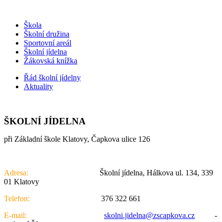
Škola
Školní družina
Sportovní areál
Školní jídelna
Žákovská knížka
Řád školní jídelny
Aktuality
ŠKOLNÍ JÍDELNA
při Základní škole Klatovy, Čapkova ulice 126
Adresa:
Školní jídelna, Hálkova ul. 134, 339
01 Klatovy
Telefon:
376 322 661
E-mail:
skolni.jidelna@zscapkova.cz
-