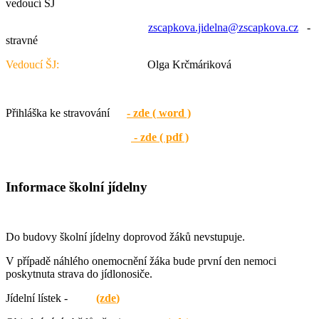
vedoucí ŠJ
zscapkova.jidelna@zscapkova.cz
-
stravné
Vedoucí ŠJ:
Olga Krčmáriková
Přihláška ke stravování
- zde ( word )
- zde ( pdf )
Informace školní jídelny
Do budovy školní jídelny doprovod žáků nevstupuje.
V případě náhlého onemocnění žáka bude první den nemoci
poskytnuta strava do jídlonosiče.
Jídelní lístek -
(zde
)