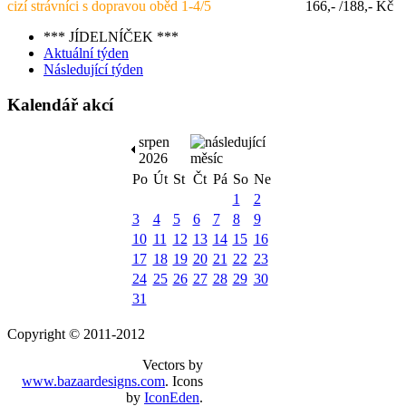
cizí strávníci s dopravou oběd 1-4/5
166,- /188,- Kč
*** JÍDELNÍČEK ***
Aktuální týden
Následující týden
Kalendář akcí
srpen
2026
Po
Út
St
Čt
Pá
So
Ne
1
2
3
4
5
6
7
8
9
10
11
12
13
14
15
16
17
18
19
20
21
22
23
24
25
26
27
28
29
30
31
Copyright © 2011-2012
Vectors by
www.bazaardesigns.com
. Icons
by
IconEden
.