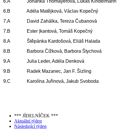
6.A
Johanka Thomayerová, Lukáš Kindelmann
6.B
Adéla Matějková, Václav Kopečný
7.A
David Zahálka, Tereza Čubanová
7.B
Ester |kantová, Tomáš Kopečný
8.A
Štěpánka Kardošová, Eliáš Halada
8.B
Barbora Čížková, Barbora Štychová
9.A
Julia Leder, Adéla Denková
9.B
Radek Mazanec, Jan F. Šizling
9.C
Karolína Juřinová, Jakub Svoboda
*** JÍDELNÍČEK ***
Aktuální týden
Následující týden