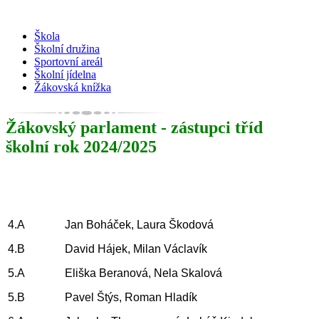
Škola
Školní družina
Sportovní areál
Školní jídelna
Žákovská knížka
Žákovský parlament - zástupci tříd
školní rok 2024/2025
4.A
Jan Boháček, Laura Škodová
4.B
David Hájek, Milan Václavík
5.A
Eliška Beranová, Nela Skalová
5.B
Pavel Štýs, Roman Hladík